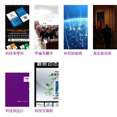
動策劃全攻
計大會 設
融合未來
技地球 打
略 PPT模
計咖聚首萬
——裝修服
造高端會議
板與方案體
興科技，論
務與科技商
舞臺的背景
系
道體驗賦能
務活動策劃
設計指南
商業與科技
融資路演方
商務活動的
案
策劃服務
科技美學與
呼倫貝爾市
科技賦能商
海淀新添商
商業價值的
商務局開展
務未來——
業地標 24
交匯 時尚
電商實戰培
東方商易助
小時餐飲與
公司立體名
訓 助推數
力蘭州高端
科技商務服
片設計解析
字化轉型與
活動策劃創
務綜合體啟
商務策劃服
新升級
幕
務創新
科技與設計
科技互聯新