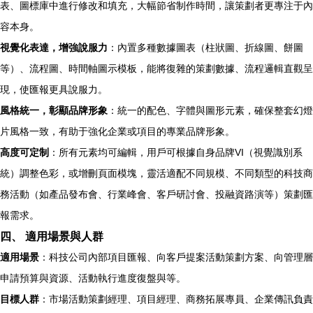
表、圖標庫中進行修改和填充，大幅節省制作時間，讓策劃者更專注于內
容本身。
視覺化表達，增強說服力
：內置多種數據圖表（柱狀圖、折線圖、餅圖
等）、流程圖、時間軸圖示模板，能將復雜的策劃數據、流程邏輯直觀呈
現，使匯報更具說服力。
風格統一，彰顯品牌形象
：統一的配色、字體與圖形元素，確保整套幻燈
片風格一致，有助于強化企業或項目的專業品牌形象。
高度可定制
：所有元素均可編輯，用戶可根據自身品牌VI（視覺識別系
統）調整色彩，或增刪頁面模塊，靈活適配不同規模、不同類型的科技商
務活動（如產品發布會、行業峰會、客戶研討會、投融資路演等）策劃匯
報需求。
四、 適用場景與人群
適用場景
：科技公司內部項目匯報、向客戶提案活動策劃方案、向管理層
申請預算與資源、活動執行進度復盤與等。
目標人群
：市場活動策劃經理、項目經理、商務拓展專員、企業傳訊負責