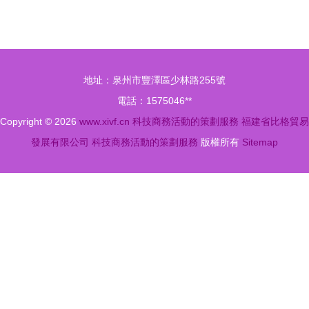
碰撞下的逛
藍圖 從動
展新體驗
態洞察到策
從云端到商
劃執行
務活動的全
地址：泉州市豐澤區少林路255號
方位攻略
電話：1575046**
Copyright © 2026
www.xivf.cn
科技商務活動的策劃服務
福建省比格貿易
發展有限公司
科技商務活動的策劃服務
版權所有
Sitemap