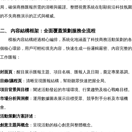
局，確保商務匯報所需的清晰與嚴謹。整體視覺系統在彰顯前沿科技氛圍
的不失商務演示的正式與權威。
二、 內容結構框架：全面覆蓋策劃服務全流程
模板內容結構經過精心編排，系統化地涵蓋了科技商務活動策劃的各
個核心環節，用戶可輕松填充內容，快速生成一份邏輯嚴密、內容完整的
工作匯報：
封面頁
：醒目展示匯報主題、項目名稱、匯報人及日期，奠定專業基調。
目錄/議程頁
：清晰呈現匯報結構，幫助聽眾快速把握全局。
項目背景與目標
：闡述活動發起的市場環境、行業趨勢及核心戰略目標。
市場分析與洞察
：運用數據圖表展示目標受眾、競爭對手分析及市場機
會。
活動策劃方案詳述
：
創意主題與概念
：呈現活動的核心創意與整體概念。