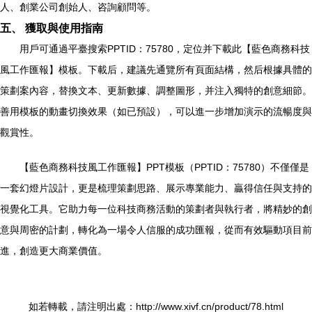
人、創業公司創始人、咨詢顧問等。
五、 獲取與使用指南
用戶可通過平臺搜索PPTID：75780，定位并下載此【藍色商務科技
風工作匯報】模板。下載后，建議先通覽所有頁面結構，然后根據具體的
策劃案內容，替換文本、更新數據、調整圖形，并注入獨特的創意細節。
善用模板的動畫切換效果（如已預設），可以進一步增加演示的流暢度與
觀賞性。
【藍色商務科技風工作匯報】PPT模板（PPTID：75780）不僅僅是
一套幻燈片設計，更是梳理策劃思路、展示專業能力、贏得信任與支持的
視覺化工具。它助力每一位科技商務活動的策劃者與執行者，將精妙的創
意與周密的計劃，轉化為一場令人信服的成功匯報，從而有效驅動項目前
進，創造更大商業價值。
如若轉載，請注明出處：http://www.xivf.cn/product/78.html