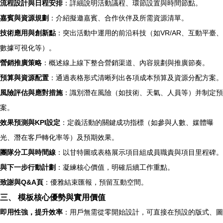
流程設計與日程安排
：詳細說明活動議程、環節設置與時間節點。
嘉賓與資源規劃
：介紹擬邀嘉賓、合作伙伴及所需資源清單。
技術應用與創新點
：突出活動中運用的前沿科技（如VR/AR、互動平臺、
數據可視化等）。
營銷推廣策略
：概述線上線下整合營銷渠道、內容規劃與推廣節奏。
預算與資源配置
：通過表格形式清晰列出各項成本預算及資源分配方案。
風險評估與應對措施
：識別潛在風險（如技術、天氣、人員等）并制定預
案。
效果預測與KPI設定
：定義活動的關鍵成功指標（如參與人數、媒體曝
光、潛在客戶轉化率等）及預期效果。
團隊分工與時間線
：以甘特圖或表格展示項目組成員職責與項目里程碑。
與下一步行動計劃
：凝練核心價值，明確后續工作重點。
致謝與Q&A頁
：優雅結束匯報，預留互動空間。
三、 模板核心優勢與實用價值
即用性強，提升效率
：用戶無需從零開始設計，可直接在預設的版式、圖