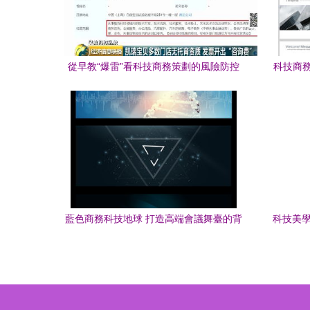
從早教“爆雷”看科技商務策劃的風險防控
科技商務
與合規構建
藍色商務科技地球 打造高端會議舞臺的背
科技美學
景設計指南