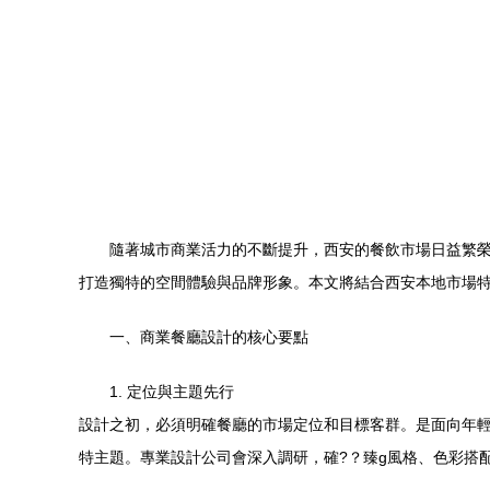
隨著城市商業活力的不斷提升，西安的餐飲市場日益繁榮
打造獨特的空間體驗與品牌形象。本文將結合西安本地市
一、商業餐廳設計的核心要點
1. 定位與主題先行
設計之初，必須明確餐廳的市場定位和目標客群。是面向年輕群
特主題。專業設計公司會深入調研，確?？臻g風格、