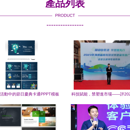
產品列表
PRODUCT
----------------
活動中的節日慶典卡通PPPT模板
科技賦能，禁塑進市場——評20
設計與策劃服務策略
省商務領域禁塑宣傳推廣活動走進?
春愚r貿市場