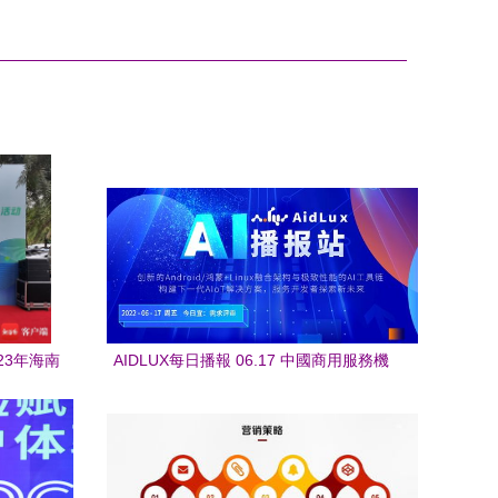
23年海南
AIDLUX每日播報 06.17 中國商用服務機
？谖逶
器人市場增速110%，科技商務活動策劃嶄
露頭角