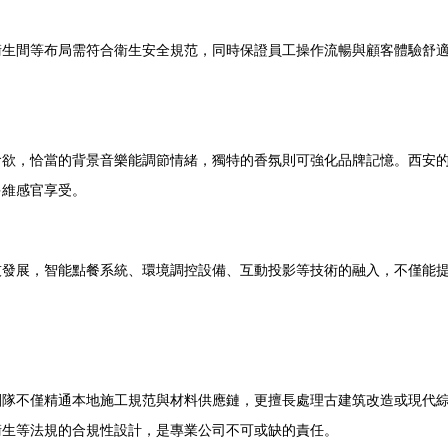
、衛生間等布局需符合衛生安全規范，同時保證員工操作流暢與顧客體驗
。
，恰當的背景音樂能調節情緒，獨特的香氛則可強化品牌記憶
維感官享受。
發展，智能點餐系統、環境調控設備、互動投影等技術的融入
不僅精通本地施工規范與材料供應鏈，更擅長處理古建筑改造或現代綜合體
生等法規的合規性設計，是專業公司不可或缺的責任。