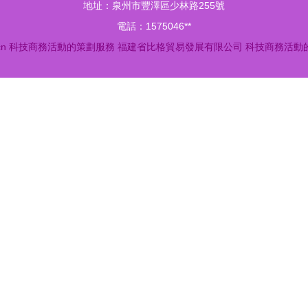
地址：泉州市豐澤區少林路255號
電話：1575046**
cn
科技商務活動的策劃服務
福建省比格貿易發展有限公司
科技商務活動