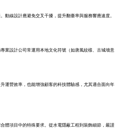
舒適。動線設計應避免交叉干擾，提升翻臺率與服務響應速度。
。西安的專業設計公司常運用本地文化符號（如唐風紋樣、古城墻意
，不僅能提升運營效率，也能增強顧客的科技體驗感，尤其適合面向年
項目中的特殊要求。從水電隱蔽工程到裝飾細節，嚴謹