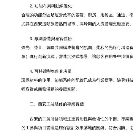
2. 功能布局與動線優化
合理的功能分區是運營效率的基礎。廚房、用餐區、通道
尤其在西安這類旅游熱門城市，高峰期的人流管理更顯重要
3. 氛圍營造與感官體驗
燈光、聲音、氣味共同構成餐廳的氛圍。柔和的光線可增進食欲
象）進行創新演繹，營造沉浸式場景，讓顧客在用餐中獲得多
4. 可持續與智能化考量
環保材料的使用、節能系統的配置已成為行業標準。隨著科技
輕客群或商務活動的餐廳空間。
二、西安工裝裝修的專業實踐
西安的工裝裝修領域注重實用性與藝術性的平衡。專業團隊
的工藝與項目管理是確保設計效果落地的關鍵。符合消防、衛