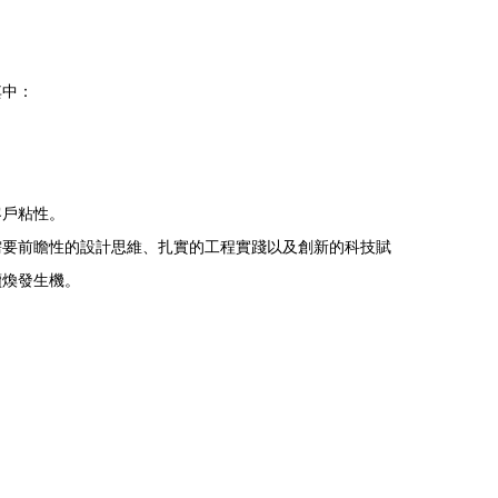
其中：
客戶粘性。
需要前瞻性的設計思維、扎實的工程實踐以及創新的科技賦
煥發生機。